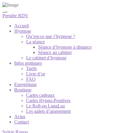
Prendre RDV
Accueil
Hypnose
Qu’est-ce que l’hypnose ?
La séance
Séance d’hypnose à distance
Séance au cabinet
Le cabinet d’hypnose
Infos pratiques
Tarifs
Livre d’or
FAQ
Energétique
Boutique
Cartes cadeaux
Cartes Hypno-Positives
Le Roll-on LunaLuz
Les galets d’apaisement
Actus
Contact
Sylvie Ragou