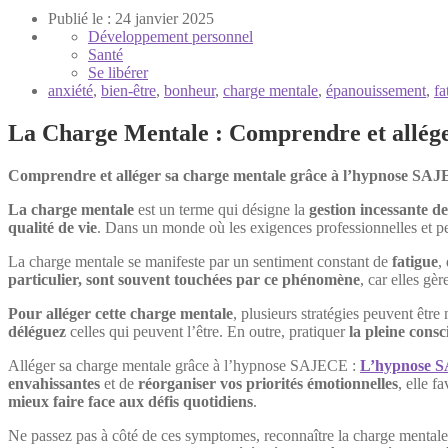
Publié le : 24 janvier 2025
Développement personnel
Santé
Se libérer
anxiété
,
bien-être
,
bonheur
,
charge mentale
,
épanouissement
,
fa
La Charge Mentale : Comprendre et allége
Comprendre et alléger sa charge mentale grâce à l’hypnose SAJEC
La charge mentale
est un terme qui désigne la
gestion incessante de
qualité de vie
. Dans un monde où les exigences professionnelles et per
La charge mentale se manifeste par un sentiment constant de
fatigue
,
particulier, sont souvent touchées par ce phénomène
, car elles g
Pour alléger cette charge mentale
, plusieurs stratégies peuvent être 
déléguez
celles qui peuvent l’être. En outre, pratiquer
la pleine consc
Alléger sa charge mentale grâce à l’hypnose SAJECE :
L’hypnose 
envahissantes
et de
réorganiser vos priorités émotionnelles
, elle f
mieux faire face aux défis quotidiens
.
Ne passez pas à côté de ces symptomes, reconnaître la charge mentale 