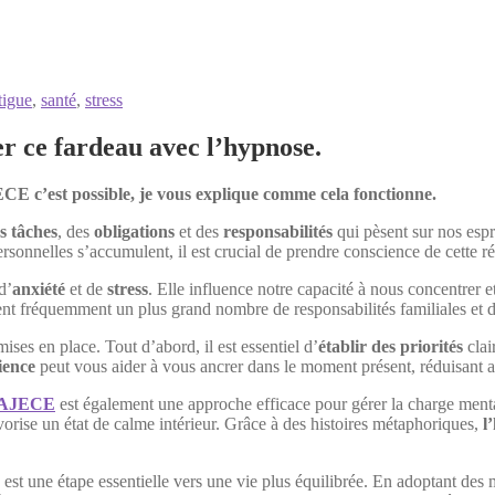
tigue
,
santé
,
stress
r ce fardeau avec l’hypnose.
E c’est possible, je vous explique comme cela fonctionne.
s tâches
, des
obligations
et des
responsabilités
qui pèsent sur nos espri
sonnelles s’accumulent, il est crucial de prendre conscience de cette réa
 d’
anxiété
et de
stress
. Elle influence notre capacité à nous concentrer 
èrent fréquemment un plus grand nombre de responsabilités familiales et 
mises en place. Tout d’abord, il est essentiel d’
établir des priorités
clai
ience
peut vous aider à vous ancrer dans le moment présent, réduisant ain
SAJECE
est également une approche efficace pour gérer la charge ment
avorise un état de calme intérieur. Grâce à des histoires métaphoriques,
l
est une étape essentielle vers une vie plus équilibrée. En adoptant de