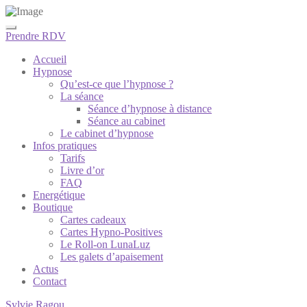
Prendre RDV
Accueil
Hypnose
Qu’est-ce que l’hypnose ?
La séance
Séance d’hypnose à distance
Séance au cabinet
Le cabinet d’hypnose
Infos pratiques
Tarifs
Livre d’or
FAQ
Energétique
Boutique
Cartes cadeaux
Cartes Hypno-Positives
Le Roll-on LunaLuz
Les galets d’apaisement
Actus
Contact
Sylvie Ragou