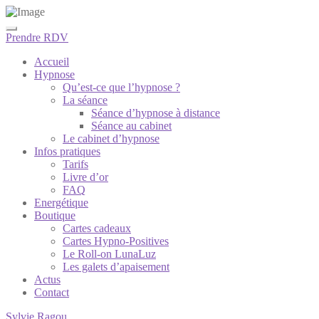
Prendre RDV
Accueil
Hypnose
Qu’est-ce que l’hypnose ?
La séance
Séance d’hypnose à distance
Séance au cabinet
Le cabinet d’hypnose
Infos pratiques
Tarifs
Livre d’or
FAQ
Energétique
Boutique
Cartes cadeaux
Cartes Hypno-Positives
Le Roll-on LunaLuz
Les galets d’apaisement
Actus
Contact
Sylvie Ragou