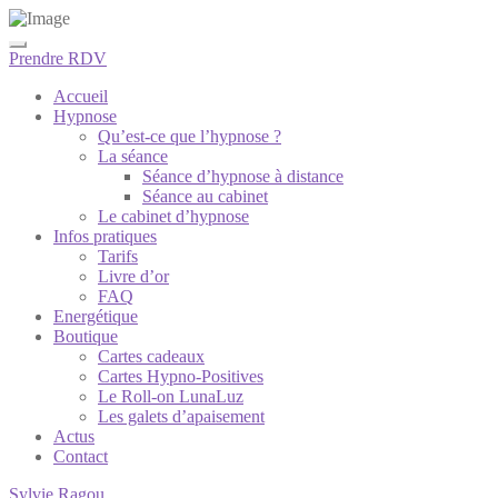
Prendre RDV
Accueil
Hypnose
Qu’est-ce que l’hypnose ?
La séance
Séance d’hypnose à distance
Séance au cabinet
Le cabinet d’hypnose
Infos pratiques
Tarifs
Livre d’or
FAQ
Energétique
Boutique
Cartes cadeaux
Cartes Hypno-Positives
Le Roll-on LunaLuz
Les galets d’apaisement
Actus
Contact
Sylvie Ragou