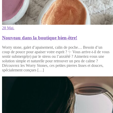
28 Mai.
Nouveau dans la boutique bien-être!
Worry stone, galet d’apaisement, calin de poche… Besoin d’un
coup de pouce pour apaiser votre esprit ? ✨ Vous arrive-t-il de vous
sentir submergé(e) par le stress ou l’anxiété ? Aimeriez-vous une
solution simple et naturelle pour retrouver un peu de calme ?
Découvrez les Worry Stones, ces petites pierres lisses et douces,
spécialement conçues […]