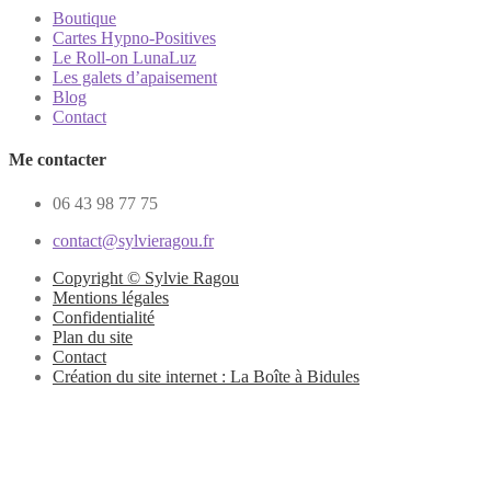
Boutique
Cartes Hypno-Positives
Le Roll-on LunaLuz
Les galets d’apaisement
Blog
Contact
Me contacter
06 43 98 77 75
contact@sylvieragou.fr
Copyright © Sylvie Ragou
Mentions légales
Confidentialité
Plan du site
Contact
Création du site internet : La Boîte à Bidules