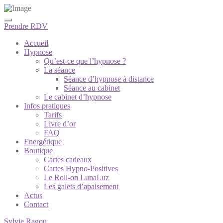
Prendre RDV
Accueil
Hypnose
Qu’est-ce que l’hypnose ?
La séance
Séance d’hypnose à distance
Séance au cabinet
Le cabinet d’hypnose
Infos pratiques
Tarifs
Livre d’or
FAQ
Energétique
Boutique
Cartes cadeaux
Cartes Hypno-Positives
Le Roll-on LunaLuz
Les galets d’apaisement
Actus
Contact
Sylvie Ragou