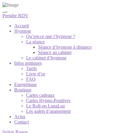
Prendre RDV
Accueil
Hypnose
Qu’est-ce que l’hypnose ?
La séance
Séance d’hypnose à distance
Séance au cabinet
Le cabinet d’hypnose
Infos pratiques
Tarifs
Livre d’or
FAQ
Energétique
Boutique
Cartes cadeaux
Cartes Hypno-Positives
Le Roll-on LunaLuz
Les galets d’apaisement
Actus
Contact
Sylvie Ragou