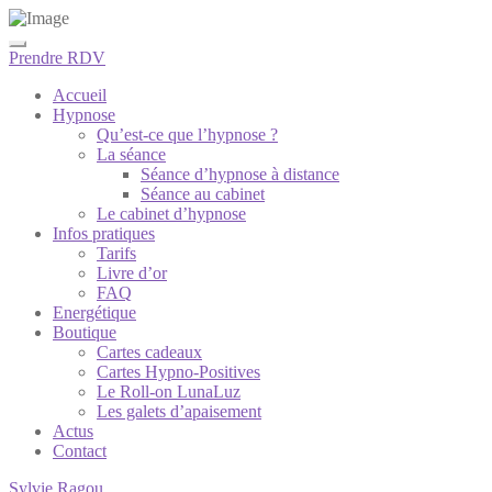
Prendre RDV
Accueil
Hypnose
Qu’est-ce que l’hypnose ?
La séance
Séance d’hypnose à distance
Séance au cabinet
Le cabinet d’hypnose
Infos pratiques
Tarifs
Livre d’or
FAQ
Energétique
Boutique
Cartes cadeaux
Cartes Hypno-Positives
Le Roll-on LunaLuz
Les galets d’apaisement
Actus
Contact
Sylvie Ragou