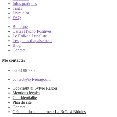
Infos pratiques
Tarifs
Livre d’or
FAQ
Boutique
Cartes Hypno-Positives
Le Roll-on LunaLuz
Les galets d’apaisement
Blog
Contact
Me contacter
06 43 98 77 75
contact@sylvieragou.fr
Copyright © Sylvie Ragou
Mentions légales
Confidentialité
Plan du site
Contact
Création du site internet : La Boîte à Bidules