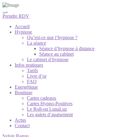
Prendre RDV
Accueil
Hypnose
Qu’est-ce que l’hypnose ?
La séance
Séance d’hypnose à distance
Séance au cabinet
Le cabinet d’hypnose
Infos pratiques
Tarifs
Livre d’or
FAQ
Energétique
Boutique
Cartes cadeaux
Cartes Hypno-Positives
Le Roll-on LunaLuz
Les galets d’apaisement
Actus
Contact
Sylvie Ragou