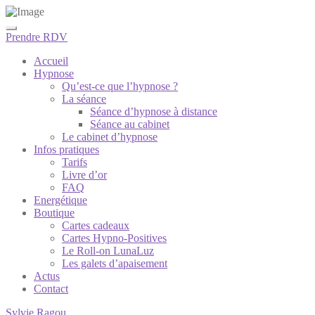
Prendre RDV
Accueil
Hypnose
Qu’est-ce que l’hypnose ?
La séance
Séance d’hypnose à distance
Séance au cabinet
Le cabinet d’hypnose
Infos pratiques
Tarifs
Livre d’or
FAQ
Energétique
Boutique
Cartes cadeaux
Cartes Hypno-Positives
Le Roll-on LunaLuz
Les galets d’apaisement
Actus
Contact
Sylvie Ragou