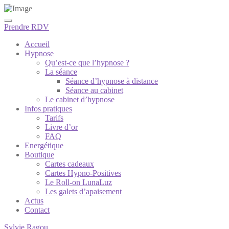
Prendre RDV
Accueil
Hypnose
Qu’est-ce que l’hypnose ?
La séance
Séance d’hypnose à distance
Séance au cabinet
Le cabinet d’hypnose
Infos pratiques
Tarifs
Livre d’or
FAQ
Energétique
Boutique
Cartes cadeaux
Cartes Hypno-Positives
Le Roll-on LunaLuz
Les galets d’apaisement
Actus
Contact
Sylvie Ragou