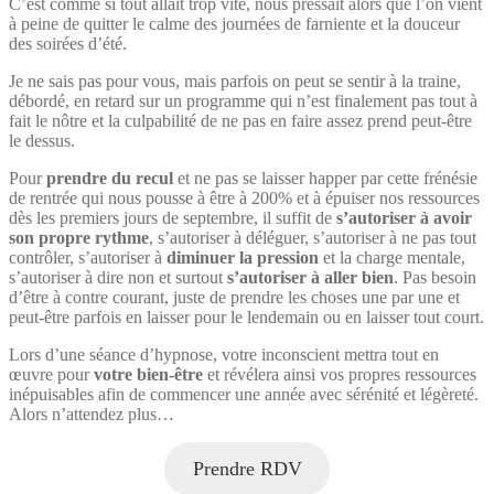
C’est comme si tout allait trop vite, nous pressait alors que l’on vient
à peine de quitter le calme des journées de farniente et la douceur
des soirées d’été.
Je ne sais pas pour vous, mais parfois on peut se sentir à la traine,
débordé, en retard sur un programme qui n’est finalement pas tout à
fait le nôtre et la culpabilité de ne pas en faire assez prend peut-être
le dessus.
Pour
prendre du recul
et ne pas se laisser happer par cette frénésie
de rentrée qui nous pousse à être à 200% et à épuiser nos ressources
dès les premiers jours de septembre, il suffit de
s’autoriser à avoir
son propre rythme
, s’autoriser à déléguer, s’autoriser à ne pas tout
contrôler, s’autoriser à
diminuer la pression
et la charge mentale,
s’autoriser à dire non et surtout
s’autoriser à aller bien
. Pas besoin
d’être à contre courant, juste de prendre les choses une par une et
peut-être parfois en laisser pour le lendemain ou en laisser tout court.
Lors d’une séance d’hypnose, votre inconscient mettra tout en
œuvre pour
votre bien-être
et révélera ainsi vos propres ressources
inépuisables afin de commencer une année avec sérénité et légèreté.
Alors n’attendez plus…
Prendre RDV