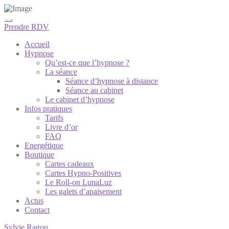
Prendre RDV
Accueil
Hypnose
Qu’est-ce que l’hypnose ?
La séance
Séance d’hypnose à distance
Séance au cabinet
Le cabinet d’hypnose
Infos pratiques
Tarifs
Livre d’or
FAQ
Energétique
Boutique
Cartes cadeaux
Cartes Hypno-Positives
Le Roll-on LunaLuz
Les galets d’apaisement
Actus
Contact
Sylvie Ragou