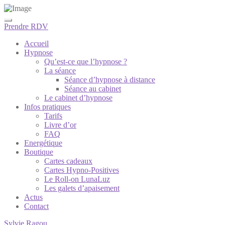
Prendre RDV
Accueil
Hypnose
Qu’est-ce que l’hypnose ?
La séance
Séance d’hypnose à distance
Séance au cabinet
Le cabinet d’hypnose
Infos pratiques
Tarifs
Livre d’or
FAQ
Energétique
Boutique
Cartes cadeaux
Cartes Hypno-Positives
Le Roll-on LunaLuz
Les galets d’apaisement
Actus
Contact
Sylvie Ragou