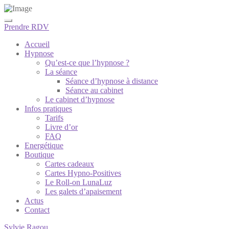
Prendre RDV
Accueil
Hypnose
Qu’est-ce que l’hypnose ?
La séance
Séance d’hypnose à distance
Séance au cabinet
Le cabinet d’hypnose
Infos pratiques
Tarifs
Livre d’or
FAQ
Energétique
Boutique
Cartes cadeaux
Cartes Hypno-Positives
Le Roll-on LunaLuz
Les galets d’apaisement
Actus
Contact
Sylvie Ragou