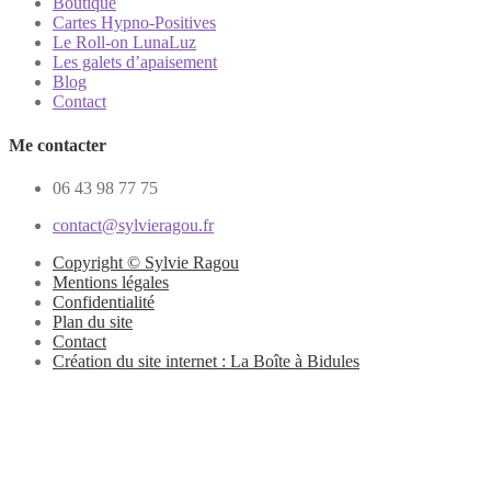
Boutique
Cartes Hypno-Positives
Le Roll-on LunaLuz
Les galets d’apaisement
Blog
Contact
Me contacter
06 43 98 77 75
contact@sylvieragou.fr
Copyright © Sylvie Ragou
Mentions légales
Confidentialité
Plan du site
Contact
Création du site internet : La Boîte à Bidules