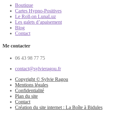
Boutique
Cartes Hypno-Positives
Le Roll-on LunaLuz
Les galets d’apaisement
Blog
Contact
Me contacter
06 43 98 77 75
contact@sylvieragou.fr
Copyright © Sylvie Ragou
Mentions légales
Confidentialité
Plan du site
Contact
Création du site internet : La Boîte à Bidules