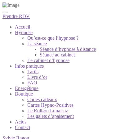
Prendre RDV
Accueil
Hypnose
Qu’est-ce que l’hypnose ?
La séance
Séance d’hypnose à distance
Séance au cabinet
Le cabinet d’hypnose
Infos pratiques
Tarifs
Livre d’or
FAQ
Energétique
Boutique
Cartes cadeaux
Cartes Hypno-Positives
Le Roll-on LunaLuz
Les galets d’apaisement
Actus
Contact
Sylvie Ragou