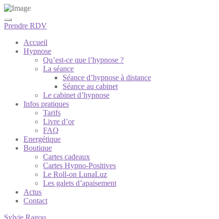
Prendre RDV
Accueil
Hypnose
Qu’est-ce que l’hypnose ?
La séance
Séance d’hypnose à distance
Séance au cabinet
Le cabinet d’hypnose
Infos pratiques
Tarifs
Livre d’or
FAQ
Energétique
Boutique
Cartes cadeaux
Cartes Hypno-Positives
Le Roll-on LunaLuz
Les galets d’apaisement
Actus
Contact
Sylvie Ragou