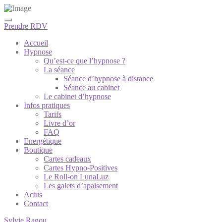
Prendre RDV
Accueil
Hypnose
Qu’est-ce que l’hypnose ?
La séance
Séance d’hypnose à distance
Séance au cabinet
Le cabinet d’hypnose
Infos pratiques
Tarifs
Livre d’or
FAQ
Energétique
Boutique
Cartes cadeaux
Cartes Hypno-Positives
Le Roll-on LunaLuz
Les galets d’apaisement
Actus
Contact
Sylvie Ragou