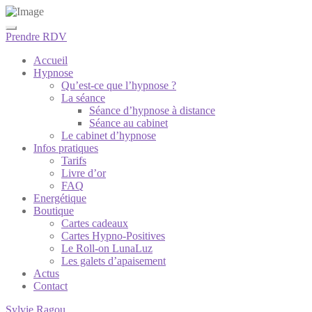
Prendre RDV
Accueil
Hypnose
Qu’est-ce que l’hypnose ?
La séance
Séance d’hypnose à distance
Séance au cabinet
Le cabinet d’hypnose
Infos pratiques
Tarifs
Livre d’or
FAQ
Energétique
Boutique
Cartes cadeaux
Cartes Hypno-Positives
Le Roll-on LunaLuz
Les galets d’apaisement
Actus
Contact
Sylvie Ragou